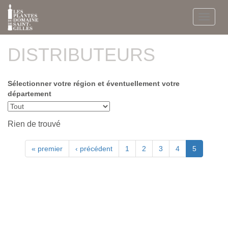
Aller
au
Toggle
contenu
navigat
principal
DISTRIBUTEURS
Sélectionner votre région et éventuellement votre
département
Rien de trouvé
« premier
‹ précédent
1
2
3
4
5